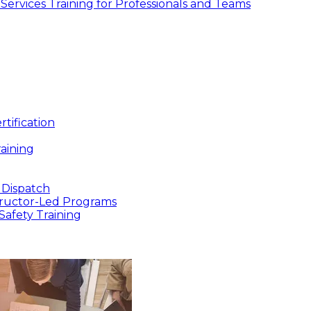
ic Services Training for Professionals and Teams
tification
aining
 Dispatch
structor-Led Programs
Safety Training