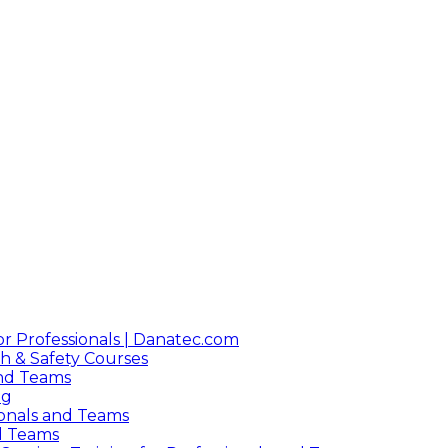
or Professionals | Danatec.com
h & Safety Courses
 and Teams
ng
sionals and Teams
nd Teams