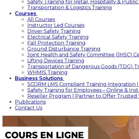
Safety Training for Retail, Hospitality & Publ
Transportation & Logistics Training
Courses
All Courses
Instructor Led Courses
Driver Safety Training
Electrical Safety Training
Fall Protection Training
Ground Disturbance Training
Joint Health and Safety Committee (JHSC) Cer
Lifting Devices Training
Transportation of Dangerous Goods (TDG) Tr
WHMIS Training
Business Solutions
SCORM LMS Compliant Training Integration |
Safety Training for Employees – Online & In
Reseller Program | Partner to Offer Trusted 
Publications
Contact Us